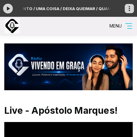
U ÉS SANTO / UMA COISA / DEIXA QUEIMAR / QUANDO ELE VEM - M
MENU
Live - Apóstolo Marques!