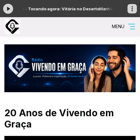
às 12:00 -
Tocando agora: Vitória no Deserto
Manhã Gospel com Manh
MENU
20 Anos de Vivendo em
Graça